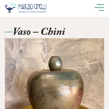
M
Vaso – Chini