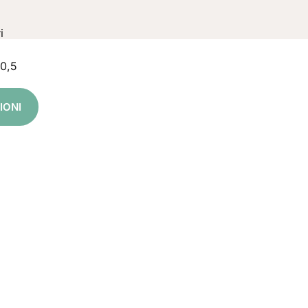
i
0,5
IONI