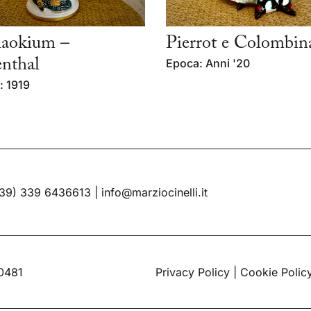
haokium –
Pierrot e Colombin
nthal
Epoca: Anni '20
: 1919
39) 339 6436613
|
info@marziocinelli.it
60481
Privacy Policy
|
Cookie Polic