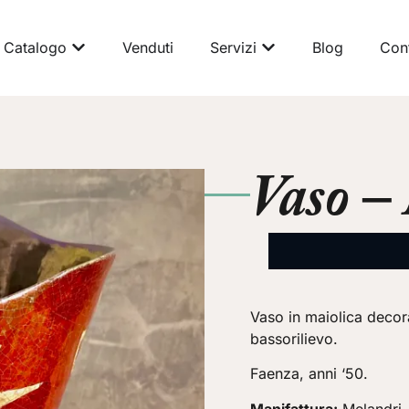
Catalogo
Venduti
Servizi
Blog
Cont
Vaso –
Vaso in maiolica decora
bassorilievo.
Faenza, anni ‘50.
Manifattura:
Melandri