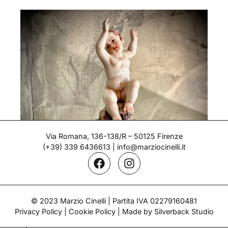
Via Romana, 136-138/R – 50125 Firenze
(+39) 339 6436613
|
info@marziocinelli.it
© 2023 Marzio Cinelli | Partita IVA 02279160481
Putto seduto – Doccia
Privacy Policy
|
Cookie Policy
| Made by Silverback Studio
Epoca: 1760