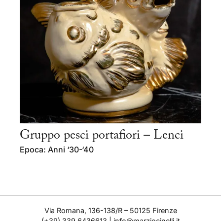
Gruppo pesci portafiori – Lenci
Epoca: Anni ‘30-‘40
Via Romana, 136-138/R – 50125 Firenze
(+39) 339 6436613
|
info@marziocinelli.it