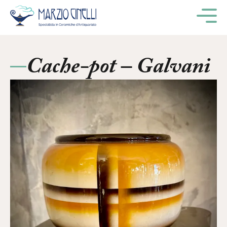
M
Cache-pot – Galvani