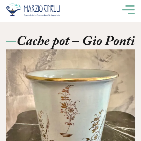
M
Cache pot – Gio Ponti