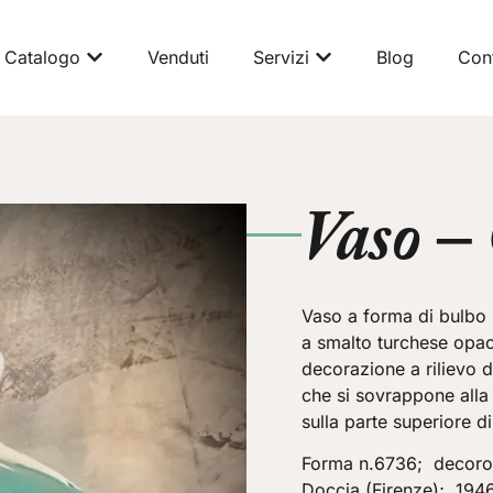
Catalogo
Venduti
Servizi
Blog
Cont
Vaso –
Vaso a forma di bulbo s
a smalto turchese opac
decorazione a rilievo d
che si sovrappone alla 
sulla parte superiore d
Forma n.6736; decoro 
Doccia (Firenze); 1946