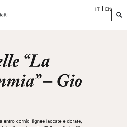
IT
EN
atti
elle “La
mia” – Gio
lia entro cornici lignee laccate e dorate,