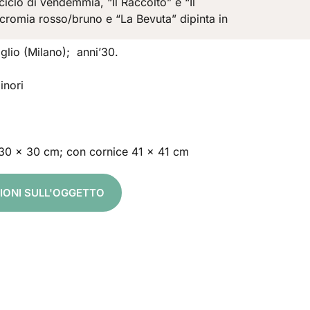
l ciclo di vendemmia, “Il Raccolto” e “Il
icromia rosso/bruno e “La Bevuta” dipinta in
glio (Milano); anni’30.
inori
 30 x 30 cm; con cornice 41 x 41 cm
ZIONI SULL'OGGETTO