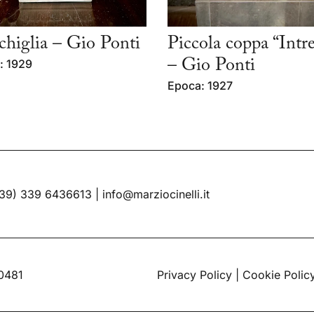
higlia – Gio Ponti
Piccola coppa “Intre
: 1929
– Gio Ponti
Epoca: 1927
39) 339 6436613
|
info@marziocinelli.it
60481
Privacy Policy
|
Cookie Polic