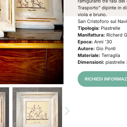
raffiguranti tre fasi de
Trasporto” dipinte in d
viola e bruno.
San Cristoforo sul Navi
Tipologia:
Piastrelle
Manifattura:
Richard G
Epoca:
Anni '30
Autore:
Gio Ponti
Materiale:
Terraglia
Dimensioni:
piastrelle
RICHIEDI INFORMA